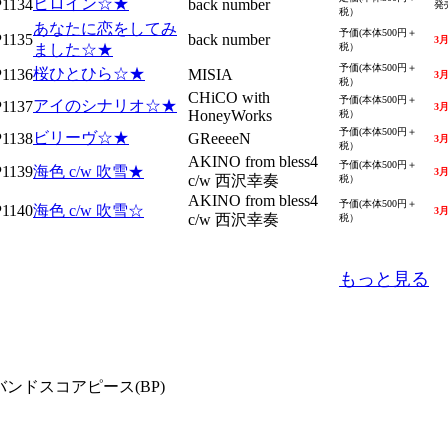
ヒロイン☆★
1134
back number
発
税）
あなたに恋をしてみ
予価(本体500円＋
1135
back number
3
ました☆★
税）
予価(本体500円＋
桜ひとひら☆★
1136
MISIA
3
税）
CHiCO with
予価(本体500円＋
アイのシナリオ☆★
1137
3
HoneyWorks
税）
予価(本体500円＋
ビリーヴ☆★
1138
GReeeeN
3
税）
AKINO from bless4
予価(本体500円＋
1139
海色 c/w 吹雪★
3
c/w 西沢幸奏
税）
AKINO from bless4
予価(本体500円＋
1140
海色 c/w 吹雪☆
3
c/w 西沢幸奏
税）
もっと見る