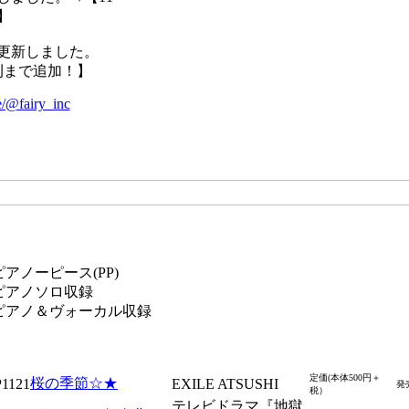
】
更新しました。
刊まで追加！】
e/@fairy_inc
定価(本体500円＋
桜の季節☆★
1121
EXILE ATSUSHI
発
税）
テレビドラマ『地獄