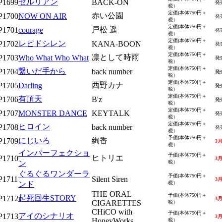
セルリアン
P1699
BACK-ON
発
税）
定価(本体750円＋
赤い公園
P1700
NOW ON AIR
発
税）
定価(本体750円＋
戸松 遥
P1701
courage
発
税）
定価(本体750円＋
レピドシレン
P1702
KANA-BOON
発
税）
定価(本体750円＋
凛として時雨
P1703
Who What Who What
発
税）
定価(本体750円＋
繋いだ手から
P1704
back number
発
税）
定価(本体750円＋
西野カナ
P1705
Darling
発
税）
定価(本体750円＋
有頂天
P1706
B'z
発
税）
定価(本体750円＋
P1707
MONSTER DANCE
KEYTALK
発
税）
定価(本体750円＋
ヒロイン
P1708
back number
発
税）
予価(本体750円＋
にじいろ
絢香
P1709
3
税）
インパーフェクショ
予価(本体750円＋
ヒトリエ
P1710
3
ン
税）
ぐるぐるワンダーラ
予価(本体750円＋
P1711
Silent Siren
3
ンド
税）
THE ORAL
予価(本体750円＋
起死回生STORY
P1712
3
CIGARETTES
税）
CHiCO with
予価(本体750円＋
アイのシナリオ
P1713
3
HoneyWorks
税）