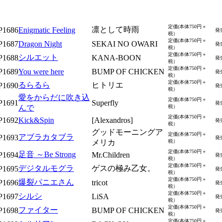
定価(本体750円＋
凛として時雨
P1686
Enigmatic Feeling
発
税）
定価(本体750円＋
P1687
Dragon Night
SEKAI NO OWARI
発
税）
定価(本体750円＋
シルエット
P1688
KANA-BOON
発
税）
定価(本体750円＋
P1689
You were here
BUMP OF CHICKEN
発
税）
定価(本体750円＋
るらるら
ヒトリエ
P1690
発
税）
愛をからだに吹き込
定価(本体750円＋
P1691
Superfly
発
んで
税）
定価(本体750円＋
P1692
Kick&Spin
[Alexandros]
発
税）
グッドモーニングア
定価(本体750円＋
アブラカタブラ
P1693
発
メリカ
税）
定価(本体750円＋
足音 ～Be Strong
P1694
Mr.Children
発
税）
定価(本体750円＋
デジタルモグラ
ゲスの極み乙女。
P1695
発
税）
定価(本体750円＋
爆裂パニエさん
P1696
tricot
発
税）
定価(本体750円＋
シルシ
P1697
LiSA
発
税）
定価(本体750円＋
ファイター
P1698
BUMP OF CHICKEN
発
税）
定価(本体750円＋