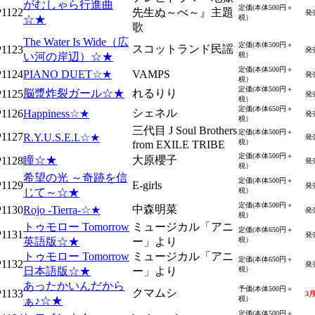
がむしゃら行進曲
定価(本体500円＋
1122
先生ぬ～べ～』主題
発
☆★
税）
歌
The Water Is Wide（広
定価(本体500円＋
スコットランド民謡
1123
発
い河の岸辺）☆★
税）
定価(本体500円＋
1124
PIANO DUET☆★
VAMPS
発
税）
定価(本体500円＋
脳漿炸裂ガール☆★
れるりり
1125
発
税）
定価(本体650円＋
シェネル
1126
Happiness☆★
発
税）
三代目 J Soul Brothers
定価(本体500円＋
1127
R.Y.U.S.E.I.☆★
発
税）
from EXILE TRIBE
定価(本体500円＋
瞳☆★
大原櫻子
1128
発
税）
希望の光 ～奇跡を信
定価(本体500円＋
1129
E-girls
発
じて～☆★
税）
定価(本体500円＋
中森明菜
1130
Rojo -Tierra-☆★
発
税）
トゥモロー Tomorrow
ミュージカル「アニ
定価(本体650円＋
1131
発
英語版☆★
ー」より
税）
トゥモロー Tomorrow
ミュージカル「アニ
定価(本体650円＋
1132
発
日本語版☆★
ー」より
税）
あったかいんだから
予価(本体500円＋
クマムシ
1133
3
ぁ♪☆★
税）
定価(本体500円＋