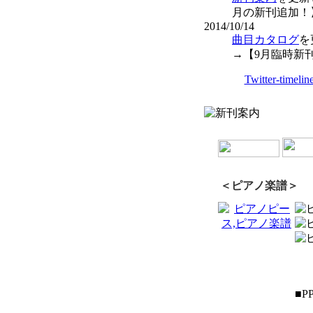
月の新刊追加！
2014/10/14
曲目カタログ
を
→【9月臨時新
Twitter-timelin
＜ピアノ楽譜＞
■PP